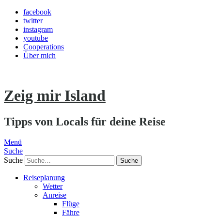
facebook
twitter
instagram
youtube
Cooperations
Über mich
Zeig mir Island
Tipps von Locals für deine Reise
Menü
Suche
Suche
Reiseplanung
Wetter
Anreise
Flüge
Fähre