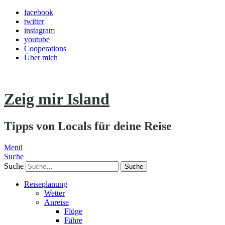
facebook
twitter
instagram
youtube
Cooperations
Über mich
Zeig mir Island
Tipps von Locals für deine Reise
Menü
Suche
Suche
Reiseplanung
Wetter
Anreise
Flüge
Fähre