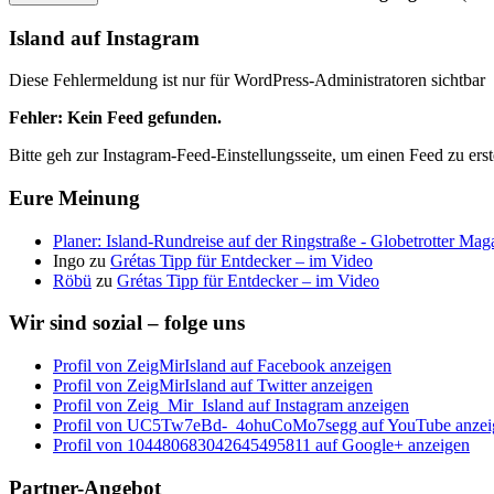
Island auf Instagram
Diese Fehlermeldung ist nur für WordPress-Administratoren sichtbar
Fehler: Kein Feed gefunden.
Bitte geh zur Instagram-Feed-Einstellungsseite, um einen Feed zu erst
Eure Meinung
Planer: Island-Rundreise auf der Ringstraße - Globetrotter Mag
Ingo
zu
Grétas Tipp für Entdecker – im Video
Röbü
zu
Grétas Tipp für Entdecker – im Video
Wir sind sozial – folge uns
Profil von ZeigMirIsland auf Facebook anzeigen
Profil von ZeigMirIsland auf Twitter anzeigen
Profil von Zeig_Mir_Island auf Instagram anzeigen
Profil von UC5Tw7eBd-_4ohuCoMo7segg auf YouTube anzei
Profil von 104480683042645495811 auf Google+ anzeigen
Partner-Angebot