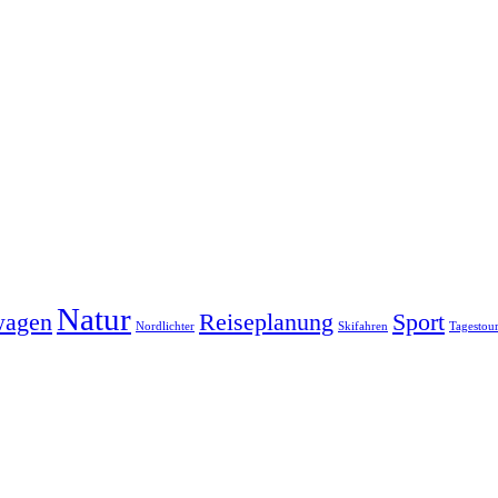
Natur
wagen
Reiseplanung
Sport
Nordlichter
Skifahren
Tagestou