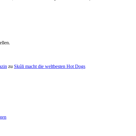
ellen.
azin
zu
Skúli macht die weltbesten Hot Dogs
gen