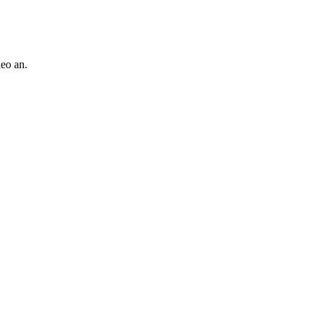
deo an.
!