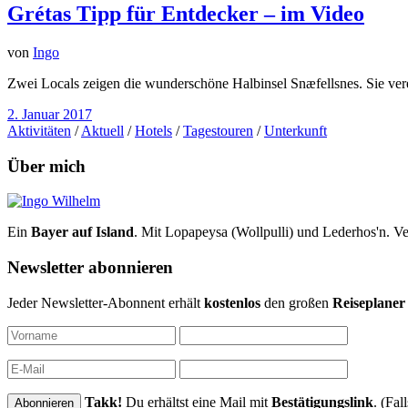
Grétas Tipp für Entdecker – im Video
von
Ingo
Zwei Locals zeigen die wunderschöne Halbinsel Snæfellsnes. Sie verei
2. Januar 2017
Aktivitäten
/
Aktuell
/
Hotels
/
Tagestouren
/
Unterkunft
Über mich
Ein
Bayer auf Island
. Mit Lopapeysa (Wollpulli) und Lederhos'n. Ve
Newsletter abonnieren
Jeder Newsletter-Abonnent erhält
kostenlos
den großen
Reiseplaner
Takk!
Du erhältst eine Mail mit
Bestätigungslink
. (Fa