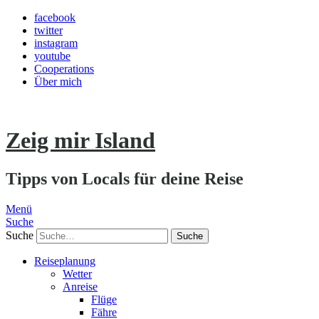
facebook
twitter
instagram
youtube
Cooperations
Über mich
Zeig mir Island
Tipps von Locals für deine Reise
Menü
Suche
Suche
Reiseplanung
Wetter
Anreise
Flüge
Fähre