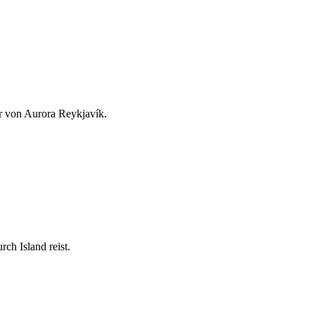
ar von Aurora Reykjavík.
ch Island reist.