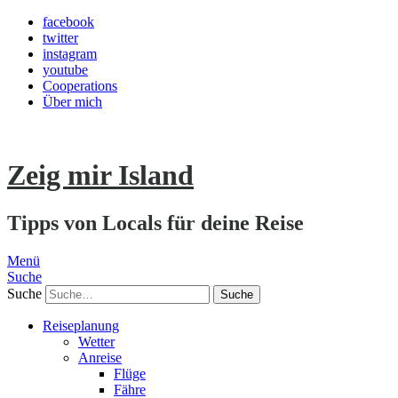
facebook
twitter
instagram
youtube
Cooperations
Über mich
Zeig mir Island
Tipps von Locals für deine Reise
Menü
Suche
Suche
Reiseplanung
Wetter
Anreise
Flüge
Fähre