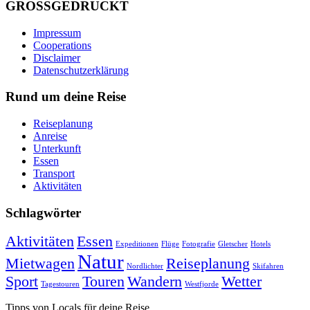
GROSSGEDRUCKT
Impressum
Cooperations
Disclaimer
Datenschutzerklärung
Rund um deine Reise
Reiseplanung
Anreise
Unterkunft
Essen
Transport
Aktivitäten
Schlagwörter
Aktivitäten
Essen
Expeditionen
Flüge
Fotografie
Gletscher
Hotels
Natur
Mietwagen
Reiseplanung
Nordlichter
Skifahren
Sport
Touren
Wandern
Wetter
Tagestouren
Westfjorde
Tipps von Locals für deine Reise