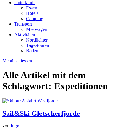
Unterkunft
Essen
Hotels
Camping
Transport
Mietwagen
Aktivitäten
Nordlichter
Tagestouren
Baden
Menü schiessen
Alle Artikel mit dem
Schlagwort:
Expeditionen
Sail&Ski Gletscherfjorde
von
Ingo