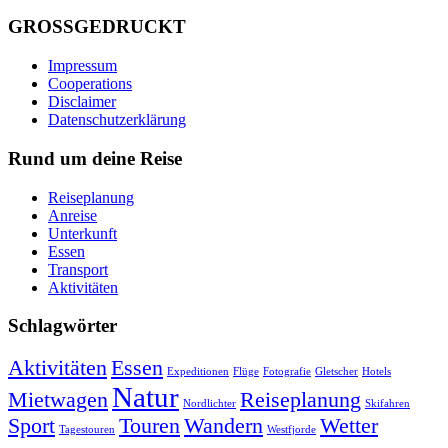
GROSSGEDRUCKT
Impressum
Cooperations
Disclaimer
Datenschutzerklärung
Rund um deine Reise
Reiseplanung
Anreise
Unterkunft
Essen
Transport
Aktivitäten
Schlagwörter
Aktivitäten
Essen
Expeditionen
Flüge
Fotografie
Gletscher
Hotels
Natur
Mietwagen
Reiseplanung
Nordlichter
Skifahren
Sport
Touren
Wandern
Wetter
Tagestouren
Westfjorde