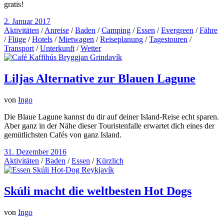
gratis!
2. Januar 2017
Aktivitäten
/
Anreise
/
Baden
/
Camping
/
Essen
/
Evergreen
/
Fähre
/
Flüge
/
Hotels
/
Mietwagen
/
Reiseplanung
/
Tagestouren
/
Transport
/
Unterkunft
/
Wetter
Liljas Alternative zur Blauen Lagune
von
Ingo
Die Blaue Lagune kannst du dir auf deiner Island-Reise echt sparen.
Aber ganz in der Nähe dieser Touristenfalle erwartet dich eines der
gemütlichsten Cafés von ganz Island.
31. Dezember 2016
Aktivitäten
/
Baden
/
Essen
/
Kürzlich
Skúli macht die weltbesten Hot Dogs
von
Ingo