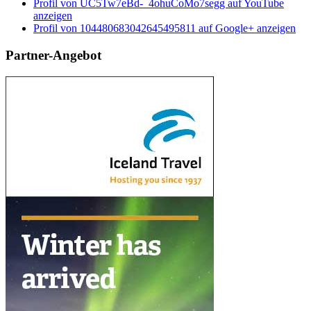
Profil von UC5Tw7eBd-_4ohuCoMo7segg auf YouTube
anzeigen
Profil von 104480683042645495811 auf Google+ anzeigen
Partner-Angebot