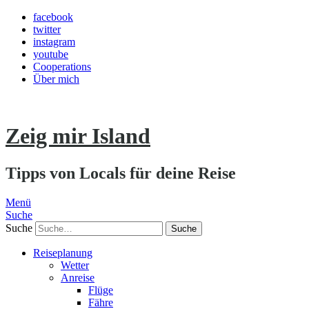
facebook
twitter
instagram
youtube
Cooperations
Über mich
Zeig mir Island
Tipps von Locals für deine Reise
Menü
Suche
Suche
Reiseplanung
Wetter
Anreise
Flüge
Fähre