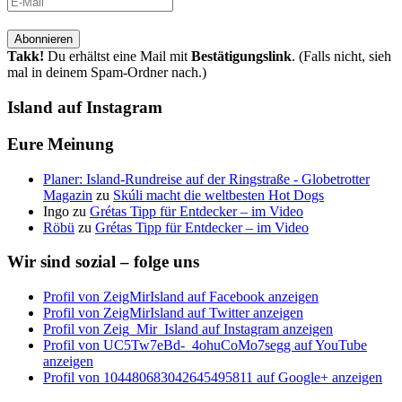
Takk!
Du erhältst eine Mail mit
Bestätigungslink
. (Falls nicht, sieh
mal in deinem Spam-Ordner nach.)
Island auf Instagram
Eure Meinung
Planer: Island-Rundreise auf der Ringstraße - Globetrotter
Magazin
zu
Skúli macht die weltbesten Hot Dogs
Ingo
zu
Grétas Tipp für Entdecker – im Video
Röbü
zu
Grétas Tipp für Entdecker – im Video
Wir sind sozial – folge uns
Profil von ZeigMirIsland auf Facebook anzeigen
Profil von ZeigMirIsland auf Twitter anzeigen
Profil von Zeig_Mir_Island auf Instagram anzeigen
Profil von UC5Tw7eBd-_4ohuCoMo7segg auf YouTube
anzeigen
Profil von 104480683042645495811 auf Google+ anzeigen