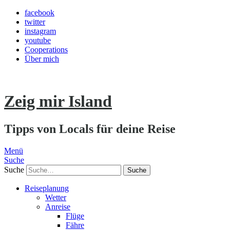
facebook
twitter
instagram
youtube
Cooperations
Über mich
Zeig mir Island
Tipps von Locals für deine Reise
Menü
Suche
Suche
Reiseplanung
Wetter
Anreise
Flüge
Fähre