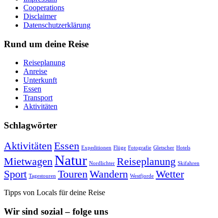
Cooperations
Disclaimer
Datenschutzerklärung
Rund um deine Reise
Reiseplanung
Anreise
Unterkunft
Essen
Transport
Aktivitäten
Schlagwörter
Aktivitäten
Essen
Expeditionen
Flüge
Fotografie
Gletscher
Hotels
Natur
Mietwagen
Reiseplanung
Nordlichter
Skifahren
Sport
Touren
Wandern
Wetter
Tagestouren
Westfjorde
Tipps von Locals für deine Reise
Wir sind sozial – folge uns